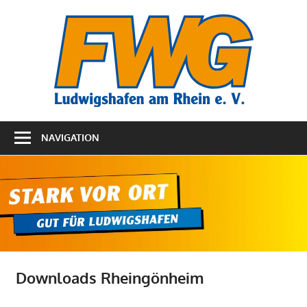
Zum
FWG
Inhalt
springen
Ludw
Rhei
NAVIGATION
Downloads Rheingönheim